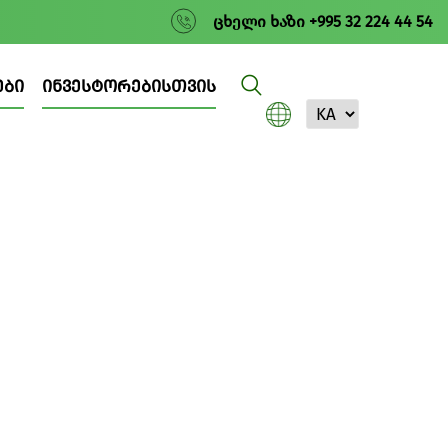
ცხელი ხაზი +995 32 224 44 54
ᲔᲑᲘ
ᲘᲜᲕᲔᲡᲢᲝᲠᲔᲑᲘᲡᲗᲕᲘᲡ