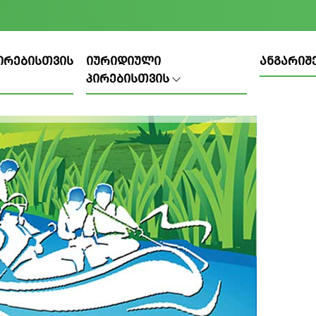
ᲘᲠᲔᲑᲘᲡᲗᲕᲘᲡ
ᲘᲣᲠᲘᲓᲘᲣᲚᲘ
ᲐᲜᲒᲐᲠᲘᲨ
ᲞᲘᲠᲔᲑᲘᲡᲗᲕᲘᲡ