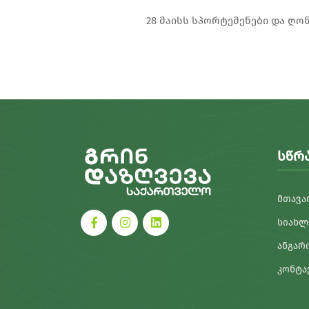
28 მაისს სპორტემენები და ღო
ᲡᲬᲠ
ᲛᲗᲐᲕᲐ
ᲡᲘᲐᲮᲚ
ᲐᲜᲒᲐᲠ
ᲙᲝᲜᲢᲐ