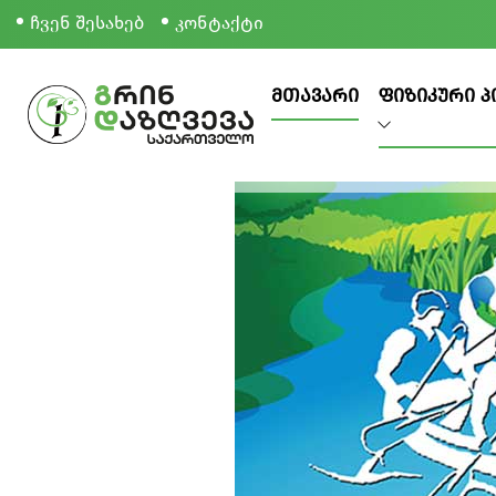
ჩვენ შესახებ
კონტაქტი
ᲛᲗᲐᲕᲐᲠᲘ
ᲤᲘᲖᲘᲙᲣᲠᲘ Პ